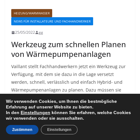
HEIZUNG/WARMWASSER
NEWS FÜR INSTALLATEURE UND FACHHANDWERKER
25/05/2022
gg
Werkzeug zum schnellen Planen
von Wärmepumpenanlagen
Vaillant stellt Fachhandwerkern jetzt ein Werkzeug zur
Verfügung, mit dem sie dazu in die Lage versetzt
werden, schnell, verlässlich und einfach Hybrid- und
Wärmepumpenanlagen zu planen. Dazu müssen sie
lediglich einige, wenige Daten, die schnell verfügbar
Wir verwenden Cookies, um Ihnen die bestmögliche
sind, eingeben. Das Tool übernimmt dann den Rest
Erfahrung auf unserer Website zu bieten.
In den
Einstellungen
können Sie erfahren, welche Cookies
und stellt den Anwendern eine technisch korrekte und
wir verwenden oder sie ausschalten.
sichere Auslegung der Wärmepumpenanlage zur
Verfügung.
Zustimmen
Einstellungen