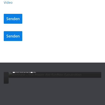
Video
Senden
Senden
ADVERTORIALS
NEWS
REISSER – Die Power der fünften Generation
06/08/2026
dc