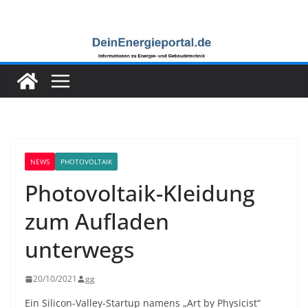
Zum
Inhalt
springen
NEWS
PHOTOVOLTAIK
Photovoltaik-Kleidung
zum Aufladen
unterwegs
20/10/2021
gg
Ein Silicon-Valley-Startup namens „Art by Physicist“