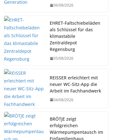
06/08/2026
EHRET-Faltschiebeläden
als Schlüssel für das
klimastabile
Zentraldepot
Regensburg
05/08/2026
REISSER erleichtert mit
neuer WC-Sitz-App die
Arbeit im Fachhandwerk
04/08/2026
BRÖTJE zeigt
erfolgreichen
Wärmepumpentausch im
Einfamilienhaus