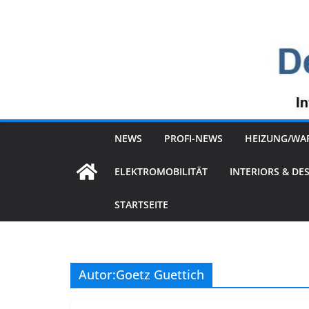
Zum
Inhalt
springen
NEWS
PROFI-NEWS
HEIZUNG/WA
ELEKTROMOBILITÄT
INTERIORS & DE
STARTSEITE
Autor:
Goetz Guettich