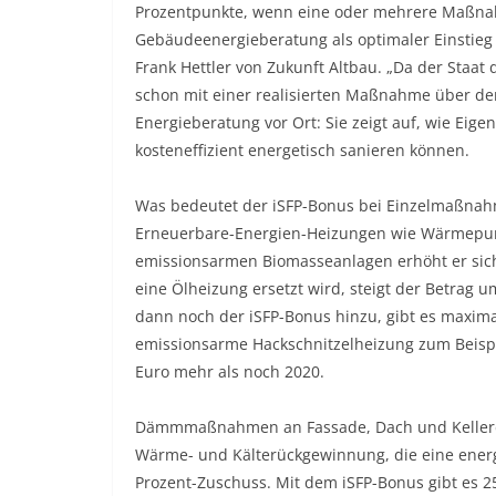
Prozentpunkte, wenn eine oder mehrere Maßnah
Gebäudeenergieberatung als optimaler Einstieg i
Frank Hettler von Zukunft Altbau. „Da der Staat 
schon mit einer realisierten Maßnahme über den 
Energieberatung vor Ort: Sie zeigt auf, wie Ei
kosteneffizient energetisch sanieren können.
Was bedeutet der iSFP-Bonus bei Einzelmaßnahm
Erneuerbare-Energien-Heizungen wie Wärmepum
emissionsarmen Biomasseanlagen erhöht er sich
eine Ölheizung ersetzt wird, steigt der Betrag 
dann noch der iSFP-Bonus hinzu, gibt es maxima
emissionsarme Hackschnitzelheizung zum Beispie
Euro mehr als noch 2020.
Dämmmaßnahmen an Fassade, Dach und Kellerde
Wärme- und Kälterückgewinnung, die eine energ
Prozent-Zuschuss. Mit dem iSFP-Bonus gibt es 2