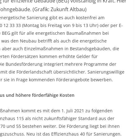
 für effiziente Gebäude (BEG) vollständig in Kraft. Hier
ohngebäude. (Grafik: Zukunft Altbau)
nergetische Sanierung gibt es auch kostenfrei am
 12 33 33 (Montag bis Freitag von 9 bis 13 Uhr) oder per E-
ie BEG gilt für alle energetischen Baumaßnahmen bei
s den Neubau betrifft als auch die energetische
n aber auch Einzelmaßnahmen in Bestandsgebäuden, die
erten Fördersätzen kommen erhöhte Gelder für
Die Bundesförderung integriert mehrere Programme der
t die Förderlandschaft übersichtlicher. Sanierungswillige
 für sie in Frage kommenden Förderangebote bewerben.
us und höhere förderfähige Kosten
ßnahmen kommt es mit dem 1. Juli 2021 zu folgenden
nzhaus 115 als nicht zukunftsfähiger Standard aus der
 70 und 55 bestehen weiter. Die Förderung liegt bei ihnen
gszuschuss. Neu ist das Effizienzhaus 40 für Sanierungen.