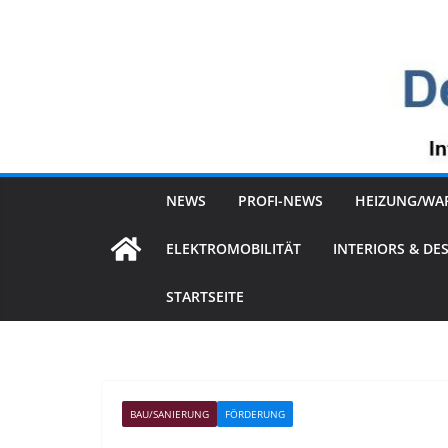
Zum
Inhalt
springen
NEWS
PROFI-NEWS
HEIZUNG/WA
ELEKTROMOBILITÄT
INTERIORS & DE
STARTSEITE
BAU/SANIERUNG
FÖRDERUNG