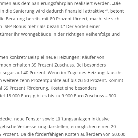
men aus dem Sanierungsfahrplan realisiert werden. „Die
n die Sanierung wird dadurch finanziell attraktiver“, betont
die Beratung bereits mit 80 Prozent fördert, macht sie sich
iSFP-Bonus mehr als bezahlt.“ Der Vorteil einer
gentümer ihr Wohngebäude in der richtigen Reihenfolge und
en konkret? Beispiel neue Heizungen: Käufer von
pen erhalten 35 Prozent Zuschuss. Bei besonders
 sogar auf 40 Prozent. Wenn im Zuge des Heizungstauschs
um weitere zehn Prozentpunkte auf bis zu 50 Prozent. Kommt
l 55 Prozent Förderung. Kostet eine besonders
l 18.000 Euro, gibt es bis zu 9.900 Euro Zuschuss – 900
cke, neue Fenster sowie Lüftungsanlagen inklusive
etische Verbesserung darstellen, ermöglichen einen 20-
5 Prozent. Da die förderfähigen Kosten außerdem von 50.000