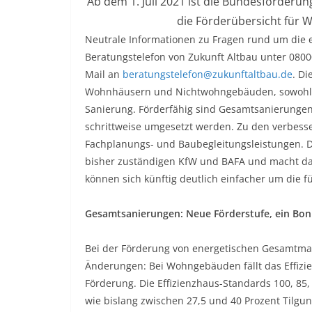
Ab dem 1. Juli 2021 ist die Bundesförderung
die Förderübersicht für W
Neutrale Informationen zu Fragen rund um die e
Beratungstelefon von Zukunft Altbau unter 08000
Mail an
beratungstelefon@zukunftaltbau.de
. D
Wohnhäusern und Nichtwohngebäuden, sowohl wa
Sanierung. Förderfähig sind Gesamtsanierunge
schrittweise umgesetzt werden. Zu den verbess
Fachplanungs- und Baubegleitungsleistungen. 
bisher zuständigen KfW und BAFA und macht dami
können sich künftig deutlich einfacher um die
Gesamtsanierungen: Neue Förderstufe, ein Bon
Bei der Förderung von energetischen Gesamtma
Änderungen: Bei Wohngebäuden fällt das Effizie
Förderung. Die Effizienzhaus-Standards 100, 85,
wie bislang zwischen 27,5 und 40 Prozent Tilgun