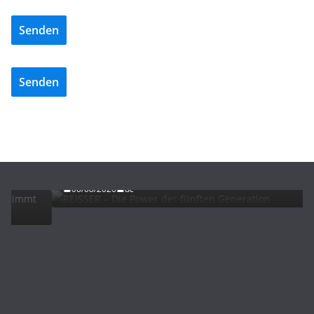
Senden
Senden
ADVERTORIALS
NEWS
REISSER – Die Power der fünften Generation
06/08/2026
dc