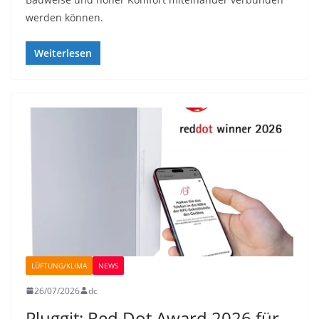
werden können.
Weiterlesen
LÜFTUNG/KLIMA
NEWS
26/07/2026
dc
Pluggit: Red Dot Award 2026 für