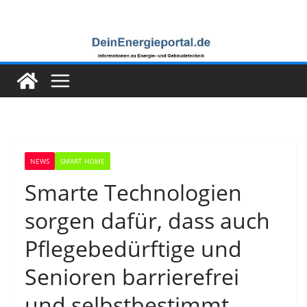
Zum
Inhalt
springen
NEWS
SMART HOME
Smarte Technologien
sorgen dafür, dass auch
Pflegebedürftige und
Senioren barrierefrei
und selbstbestimmt