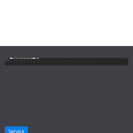
ADVERTORIALS
NEWS
REISSER – Die Power der fünften Generation
06/08/2026
dc
Service