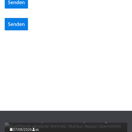
Senden
Senden
BAU/SANIERUNG
NEWS
DuoTherm verstärkt Vertrieb: Markus Hoppe
übernimmt Key Account- und Projektmanagement
07/08/2026
dc