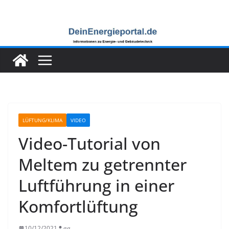
Zum
Inhalt
springen
LÜFTUNG/KLIMA
VIDEO
Video-Tutorial von
Meltem zu getrennter
Luftführung in einer
Komfortlüftung
10/12/2021
gg