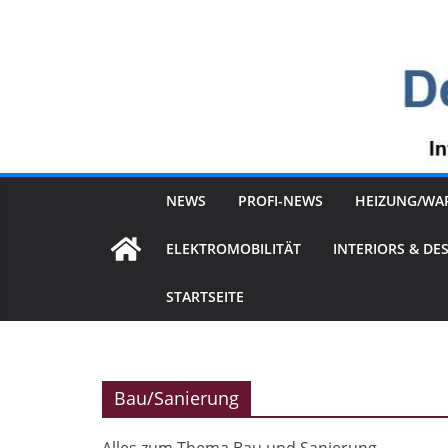
Zum
Inhalt
springen
NEWS
PROFI-NEWS
HEIZUNG/WA
ELEKTROMOBILITÄT
INTERIORS & DE
STARTSEITE
Bau/Sanierung