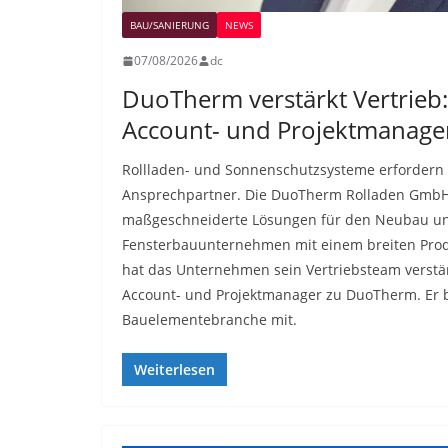
BAU/SANIERUNG
NEWS
07/08/2026
dc
DuoTherm verstärkt Vertrie
Account- und Projektmanag
Rollladen- und Sonnenschutzsysteme erfordern 
Ansprechpartner. Die DuoTherm Rolladen GmbH e
maßgeschneiderte Lösungen für den Neubau und
Fensterbauunternehmen mit einem breiten Pro
hat das Unternehmen sein Vertriebsteam verstär
Account- und Projektmanager zu DuoTherm. Er br
Bauelementebranche mit.
Weiterlesen