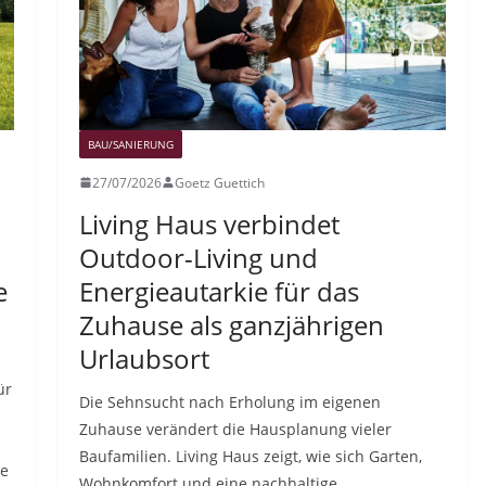
BAU/SANIERUNG
27/07/2026
Goetz Guettich
Living Haus verbindet
Outdoor-Living und
e
Energieautarkie für das
Zuhause als ganzjährigen
Urlaubsort
ür
Die Sehnsucht nach Erholung im eigenen
Zuhause verändert die Hausplanung vieler
Baufamilien. Living Haus zeigt, wie sich Garten,
ie
Wohnkomfort und eine nachhaltige