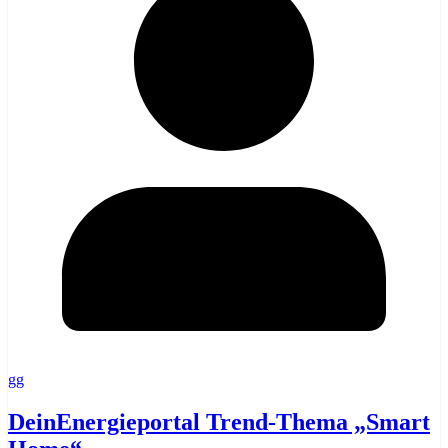
gg
DeinEnergieportal Trend-Thema „Smart