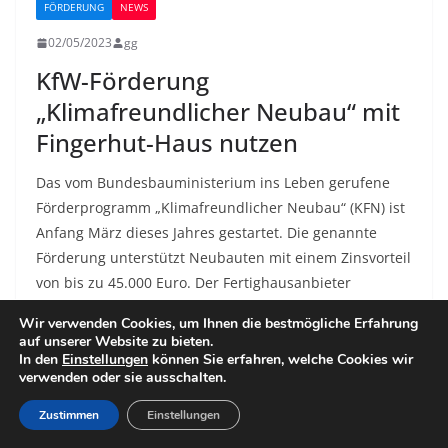
FÖRDERUNG
NEWS
02/05/2023
gg
KfW-Förderung
„Klimafreundlicher Neubau“ mit
Fingerhut-Haus nutzen
Das vom Bundesbauministerium ins Leben gerufene
Förderprogramm „Klimafreundlicher Neubau“ (KFN) ist
Anfang März dieses Jahres gestartet. Die genannte
Förderung unterstützt Neubauten mit einem Zinsvorteil
von bis zu 45.000 Euro. Der Fertighausanbieter
„Fingerhut Haus“ gehört zu den Unternehmen, die bei
Wir verwenden Cookies, um Ihnen die bestmögliche Erfahrung
einem Großteil der Hauskonzepte dazu in der Lage
auf unserer Website zu bieten.
sind, die Voraussetzungen der Förderung zu erfüllen.
In den
Einstellungen
können Sie erfahren, welche Cookies wir
verwenden oder sie ausschalten.
Das geht über die zertifizierte, ausgeprägte
Güteüberwachung und die nachhaltige Holzbauweise.
Zustimmen
Einstellungen