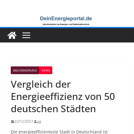
Zum
Inhalt
springen
BAU/SANIERUNG
NEWS
Vergleich der
Energieeffizienz von 50
deutschen Städten
23/12/2021
gg
Die energieeffizienteste Stadt in Deutschland ist