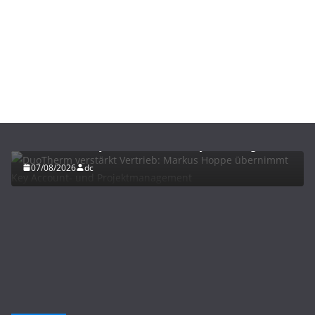
BAU/SANIERUNG
NEWS
DuoTherm verstärkt Vertrieb: Markus Hoppe
übernimmt Key Account- und Projektmanagement
07/08/2026
dc