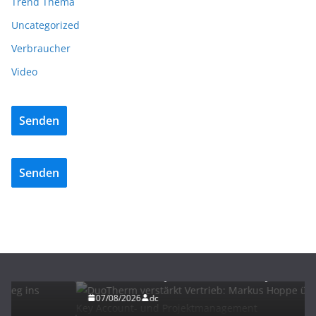
Trend Thema
Uncategorized
Verbraucher
Video
Senden
Senden
BAU/SANIERUNG
NEWS
DuoTherm verstärkt Vertrieb: Markus Hoppe
übernimmt Key Account- und Projektmanagement
07/08/2026
dc