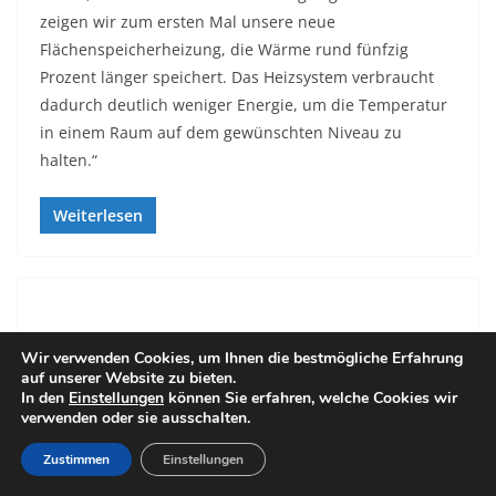
zeigen wir zum ersten Mal unsere neue
Flächenspeicherheizung, die Wärme rund fünfzig
Prozent länger speichert. Das Heizsystem verbraucht
dadurch deutlich weniger Energie, um die Temperatur
in einem Raum auf dem gewünschten Niveau zu
halten.“
Weiterlesen
INTERVIEWS
ISH 2025
Wir verwenden Cookies, um Ihnen die bestmögliche Erfahrung
auf unserer Website zu bieten.
27/02/2025
dc
In den
Einstellungen
können Sie erfahren, welche Cookies wir
verwenden oder sie ausschalten.
Interview mit Laufen GmbH
Zustimmen
Einstellungen
Zur ISH haben wir Stefan Behr, Head of Marketing