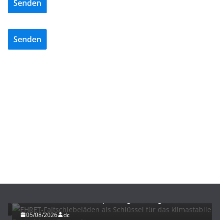
Senden
Senden
BAU/SANIERUNG
LÜFTUNG/KLIMA
EHRET-Faltschiebeläden als Schlüssel für das
klimastabile Zentraldepot Regensburg
05/08/2026
dc