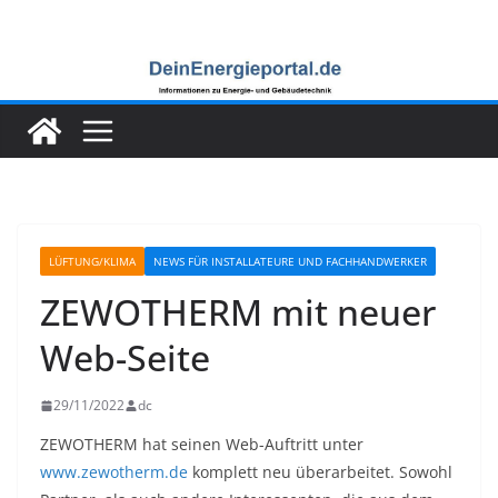
Zum
Inhalt
springen
LÜFTUNG/KLIMA
NEWS FÜR INSTALLATEURE UND FACHHANDWERKER
ZEWOTHERM mit neuer
Web-Seite
29/11/2022
dc
ZEWOTHERM hat seinen Web-Auftritt unter
www.zewotherm.de
komplett neu überarbeitet. Sowohl