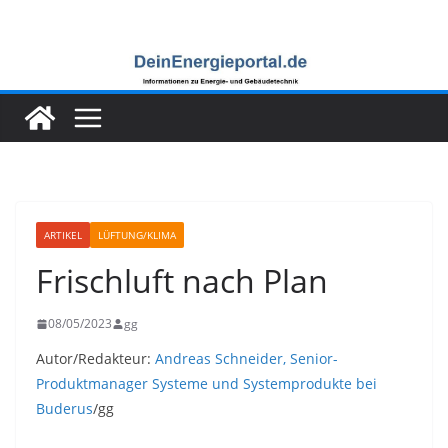
Zum
Inhalt
springen
ARTIKEL
LÜFTUNG/KLIMA
Frischluft nach Plan
08/05/2023
gg
Autor/Redakteur:
Andreas Schneider, Senior-
Produktmanager Systeme und Systemprodukte bei
Buderus
/gg