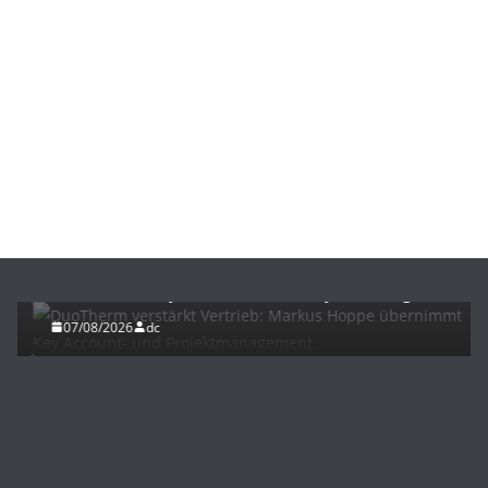
BAU/SANIERUNG
NEWS
DuoTherm verstärkt Vertrieb: Markus Hoppe
übernimmt Key Account- und Projektmanagement
07/08/2026
dc