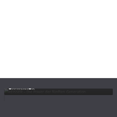
ADVERTORIALS
NEWS
REISSER – Die Power der fünften Generation
06/08/2026
dc