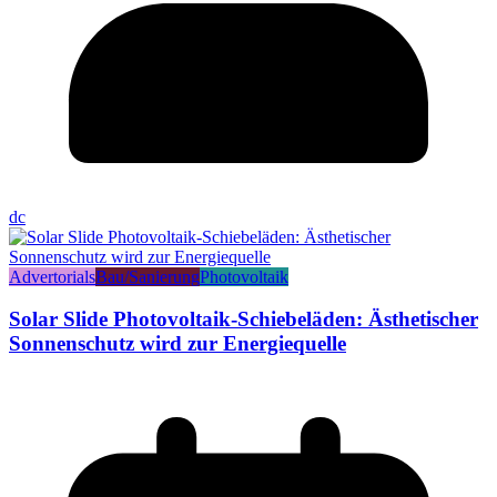
dc
Advertorials
Bau/Sanierung
Photovoltaik
Solar Slide Photovoltaik-Schiebeläden: Ästhetischer
Sonnenschutz wird zur Energiequelle