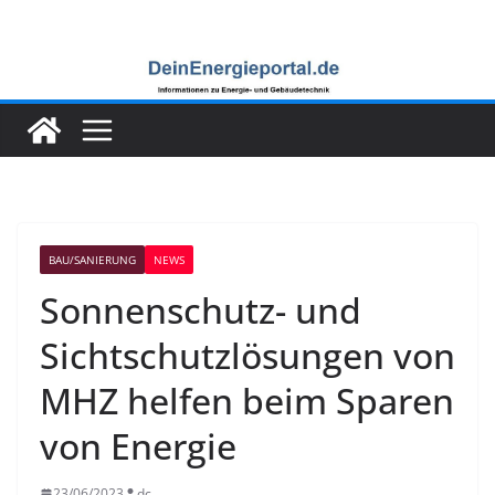
Zum
Inhalt
springen
BAU/SANIERUNG
NEWS
Sonnenschutz- und
Sichtschutzlösungen von
MHZ helfen beim Sparen
von Energie
23/06/2023
dc