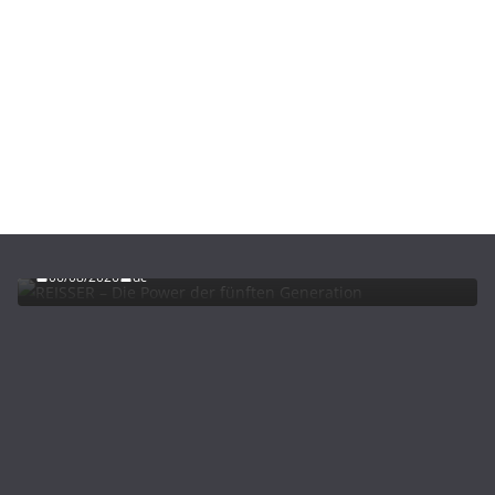
ADVERTORIALS
NEWS
REISSER – Die Power der fünften Generation
06/08/2026
dc