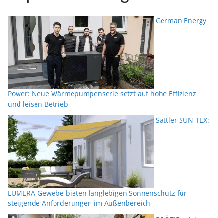
German Energy
Power: Neue Wärmepumpenserie setzt auf hohe Effizienz
und leisen Betrieb
Sattler SUN-TEX:
LUMERA-Gewebe bieten langlebigen Sonnenschutz für
steigende Anforderungen im Außenbereich