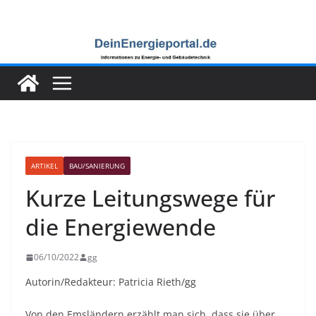
Zum
Inhalt
springen
ARTIKEL
BAU/SANIERUNG
Kurze Leitungswege für
die Energiewende
06/10/2022
gg
Autorin/Redakteur: Patricia Rieth/gg
Von den Emsländern erzählt man sich, dass sie über