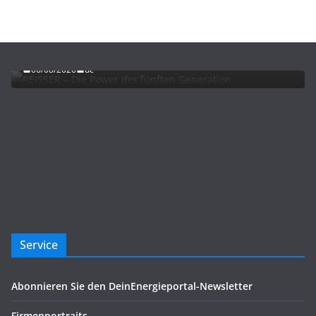
ADVERTORIALS
NEWS
REISSER – Die Power der fünften Generation
06/08/2026
dc
Service
Abonnieren Sie den DeinEnergieportal-Newsletter
Firmenportraits