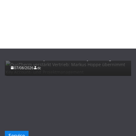
BAU/SANIERUNG
NEWS
DuoTherm verstärkt Vertrieb: Markus Hoppe
übernimmt Key Account- und Projektmanagement
07/08/2026
dc
Service