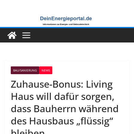
Zum
Inhalt
springen
BAU/SANIERUNG
NEWS
Zuhause-Bonus: Living
Haus will dafür sorgen,
dass Bauherrn während
des Hausbaus „flüssig“
bleiben