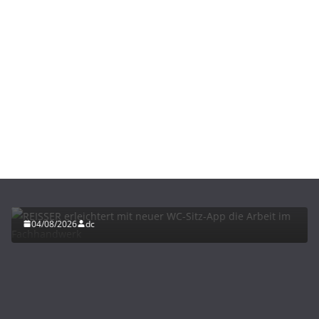
BAU/SANIERUNG
INTERIORS & DESIGN
NEWS FÜR INSTALLATEURE UND FACHHANDWERKER
REISSER erleichtert mit neuer WC-Sitz-App die
Arbeit im Fachhandwerk
04/08/2026
dc