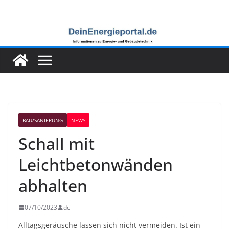
Zum
Inhalt
springen
BAU/SANIERUNG
NEWS
Schall mit
Leichtbetonwänden
abhalten
07/10/2023
dc
Alltagsgeräusche lassen sich nicht vermeiden. Ist ein