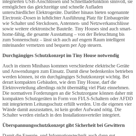
integrierten USB-Anschlüssen und Schnellladefunktion sinnvoll, sie
ermöglichen das gleichzeitige und schnelle Aufladen
unterschiedlicher Elektrogeräte. Darüber hinaus bieten sogenannte
Electronic-Dosen in luftdichter Ausführung Platz für Einbaugeräte
wie Schalter und Steckdosen, Antennen- und Netzwerkanschlüsse
sowie weitere elektronische Bauteile. Tiny Houses sind auch smart-
home-fähig, die gesamte Ausstattung – von der Beleuchtung bis
zum Sonnenschutz – lässt sich auch auf engem Raum intelligent
miteinander vernetzen und bequem per App steuern.
Durchgängiges Schutzkonzept im Tiny House notwendig
Auch in einem Minihaus kommen verschiedene elektrische Geräte
und Anwendungen zum Einsatz. Damit diese bedenkenlos betrieben
werden können, ist ein durchgängiges Schutzkonzept wichtig. Bei
derart kompakten Gebäuden, wie dem Tiny House, darf die
Elektroverteilung allerdings nicht übermäßig viel Platz einnehmen.
Die normativen Forderungen an die Schutzorgane können daher mit
kompakten Schutzgeräten in Form von FI/LS-Schaltern oder AFDD
mit integriertem Leitungsschutz erfüllt werden. Um die eigenen vier
Wände damit auszustatten, ist kein großer Aufwand nötig. Die
Schalter werden einfach in den Installationsverteiler integriert.
Überspannungsschutzkonzept gibt Sicherheit bei Gewittern
Damit die Energie- und Informationstechnik auch dann gut