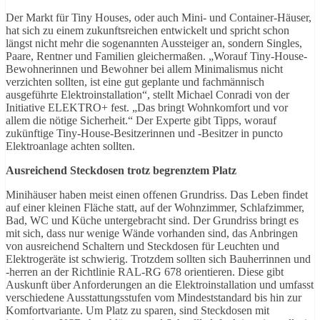
Der Markt für Tiny Houses, oder auch Mini- und Container-Häuser,
hat sich zu einem zukunftsreichen entwickelt und spricht schon
längst nicht mehr die sogenannten Aussteiger an, sondern Singles,
Paare, Rentner und Familien gleichermaßen. „Worauf Tiny-House-
Bewohnerinnen und Bewohner bei allem Minimalismus nicht
verzichten sollten, ist eine gut geplante und fachmännisch
ausgeführte Elektroinstallation“, stellt Michael Conradi von der
Initiative ELEKTRO+ fest. „Das bringt Wohnkomfort und vor
allem die nötige Sicherheit.“ Der Experte gibt Tipps, worauf
zukünftige Tiny-House-Besitzerinnen und -Besitzer in puncto
Elektroanlage achten sollten.
Ausreichend Steckdosen trotz begrenztem Platz
Minihäuser haben meist einen offenen Grundriss. Das Leben findet
auf einer kleinen Fläche statt, auf der Wohnzimmer, Schlafzimmer,
Bad, WC und Küche untergebracht sind. Der Grundriss bringt es
mit sich, dass nur wenige Wände vorhanden sind, das Anbringen
von ausreichend Schaltern und Steckdosen für Leuchten und
Elektrogeräte ist schwierig. Trotzdem sollten sich Bauherrinnen und
-herren an der Richtlinie RAL-RG 678 orientieren. Diese gibt
Auskunft über Anforderungen an die Elektroinstallation und umfasst
verschiedene Ausstattungsstufen vom Mindeststandard bis hin zur
Komfortvariante. Um Platz zu sparen, sind Steckdosen mit