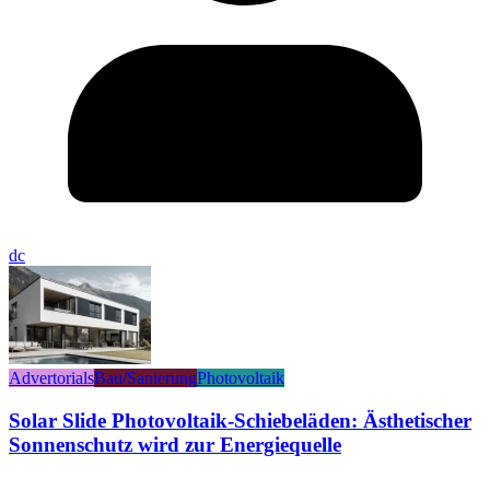
dc
Advertorials
Bau/Sanierung
Photovoltaik
Solar Slide Photovoltaik-Schiebeläden: Ästhetischer
Sonnenschutz wird zur Energiequelle