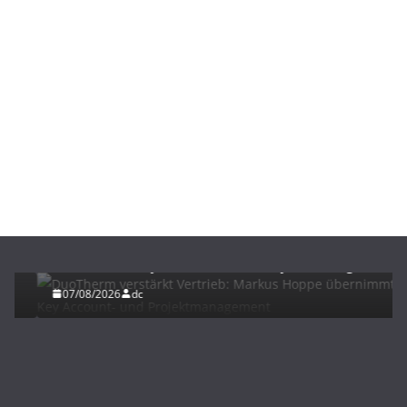
BAU/SANIERUNG
NEWS
DuoTherm verstärkt Vertrieb: Markus Hoppe
übernimmt Key Account- und Projektmanagement
07/08/2026
dc