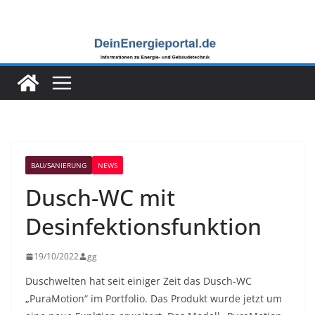
Zum
Inhalt
springen
BAU/SANIERUNG
NEWS
Dusch-WC mit
Desinfektionsfunktion
19/10/2022
gg
Duschwelten hat seit einiger Zeit das Dusch-WC
„PuraMotion“ im Portfolio. Das Produkt wurde jetzt um