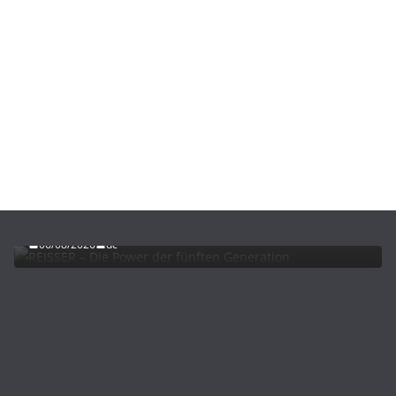
ADVERTORIALS
NEWS
REISSER – Die Power der fünften Generation
06/08/2026
dc