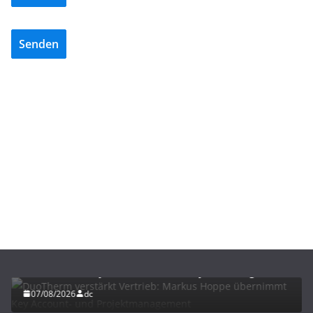
Senden
BAU/SANIERUNG
NEWS
DuoTherm verstärkt Vertrieb: Markus Hoppe
übernimmt Key Account- und Projektmanagement
07/08/2026
dc