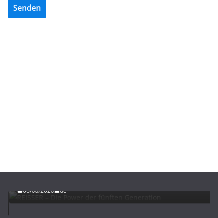
Senden
ADVERTORIALS
NEWS
REISSER – Die Power der fünften Generation
06/08/2026
dc