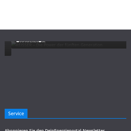
ADVERTORIALS
NEWS
REISSER – Die Power der fünften Generation
06/08/2026
dc
Service
Abonnieren Sie den DeinEnergieportal-Newsletter