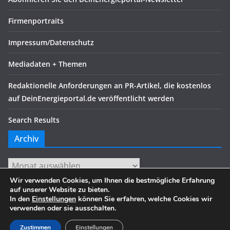
Firmenportraits
Impressum/Datenschutz
Mediadaten + Themen
Redaktionelle Anforderungen an PR-Artikel, die kostenlos
auf DeinEnergieportal.de veröffentlicht werden
Search Results
Archiv
Archiv
Wir verwenden Cookies, um Ihnen die bestmögliche Erfahrung
auf unserer Website zu bieten.
In den
Einstellungen
können Sie erfahren, welche Cookies wir
verwenden oder sie ausschalten.
Copyright © 2026
. Alle Rechte vorbehalten.
Theme:
ColorMag
von ThemeGrill. Präsentiert von
WordPress
.
Zustimmen
Einstellungen