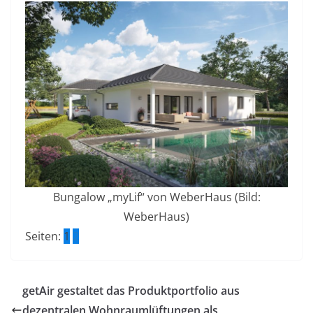
Bungalow „myLif“ von WeberHaus (Bild:
WeberHaus)
Seiten:
1
2
getAir gestaltet das Produktportfolio aus
dezentralen Wohnraumlüftungen als