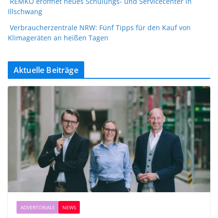
REMKO eröffnet neues Schulungs- und Servicecenter in
Illschwang
Verbraucherzentrale NRW: Fünf Tipps für den Kauf von
Klimageräten an heißen Tagen
Aktuelle Beiträge
ADVERTORIALS
NEWS