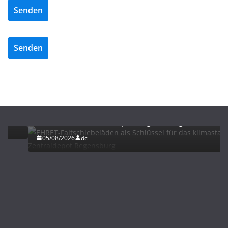
Senden
Senden
BAU/SANIERUNG
LÜFTUNG/KLIMA
EHRET-Faltschiebeläden als Schlüssel für das
klimastabile Zentraldepot Regensburg
05/08/2026
dc