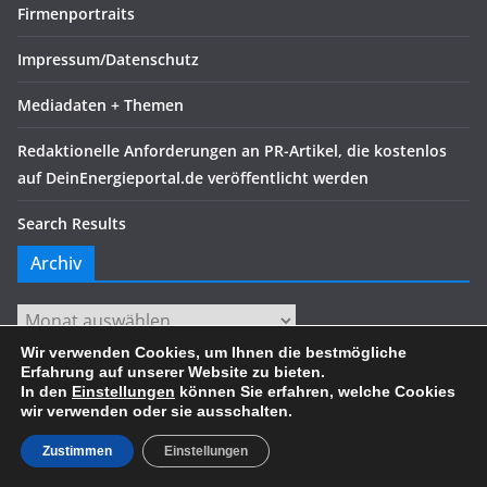
Firmenportraits
Impressum/Datenschutz
Mediadaten + Themen
Redaktionelle Anforderungen an PR-Artikel, die kostenlos
auf DeinEnergieportal.de veröffentlicht werden
Search Results
Archiv
Archiv
Wir verwenden Cookies, um Ihnen die bestmögliche
Erfahrung auf unserer Website zu bieten.
In den
Einstellungen
können Sie erfahren, welche Cookies
wir verwenden oder sie ausschalten.
Copyright © 2026
. Alle Rechte vorbehalten.
Theme:
ColorMag
von ThemeGrill. Präsentiert von
WordPress
.
Zustimmen
Einstellungen