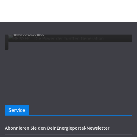
ADVERTORIALS
NEWS
REISSER – Die Power der fünften Generation
06/08/2026
dc
Service
Abonnieren Sie den DeinEnergieportal-Newsletter