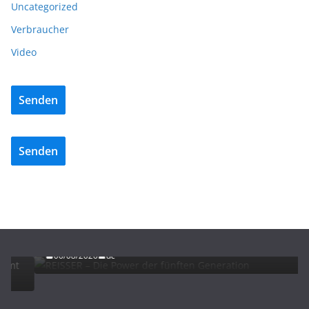
Uncategorized
Verbraucher
Video
Senden
Senden
ADVERTORIALS
NEWS
REISSER – Die Power der fünften Generation
06/08/2026
dc