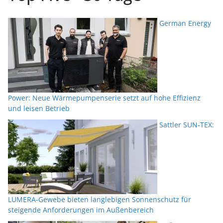
German Energy
Power: Neue Wärmepumpenserie setzt auf hohe Effizienz
und leisen Betrieb
Sattler SUN-TEX:
LUMERA-Gewebe bieten langlebigen Sonnenschutz für
steigende Anforderungen im Außenbereich