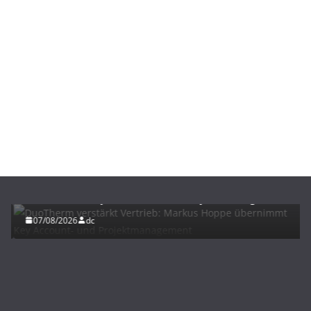
BAU/SANIERUNG
NEWS
DuoTherm verstärkt Vertrieb: Markus Hoppe
übernimmt Key Account- und Projektmanagement
07/08/2026
dc