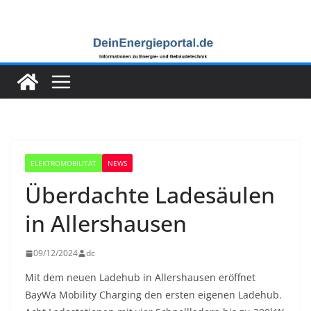
Zum
Inhalt
springen
ELEKTROMOBILITÄT
NEWS
Überdachte Ladesäulen
in Allershausen
09/12/2024
dc
Mit dem neuen Ladehub in Allershausen eröffnet
BayWa Mobility Charging den ersten eigenen Ladehub.