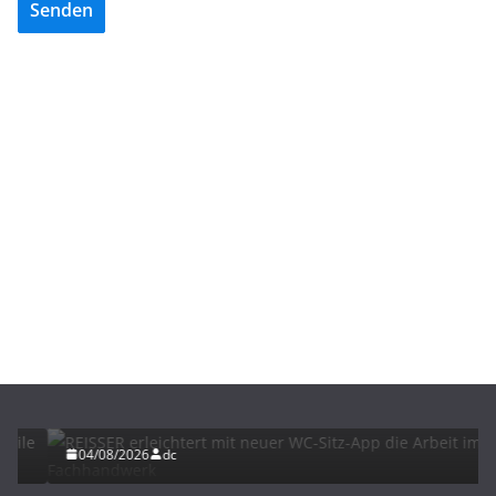
Senden
BAU/SANIERUNG
INTERIORS & DESIGN
NEWS FÜR INSTALLATEURE UND FACHHANDWERKER
REISSER erleichtert mit neuer WC-Sitz-App die
Arbeit im Fachhandwerk
04/08/2026
dc