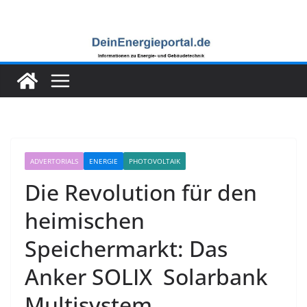
Zum
Inhalt
springen
ADVERTORIALS
ENERGIE
PHOTOVOLTAIK
Die Revolution für den
heimischen
Speichermarkt: Das
Anker SOLIX Solarbank
Multisystem