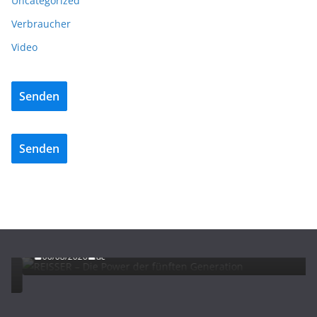
Uncategorized
Verbraucher
Video
Senden
Senden
ADVERTORIALS
NEWS
REISSER – Die Power der fünften Generation
06/08/2026
dc