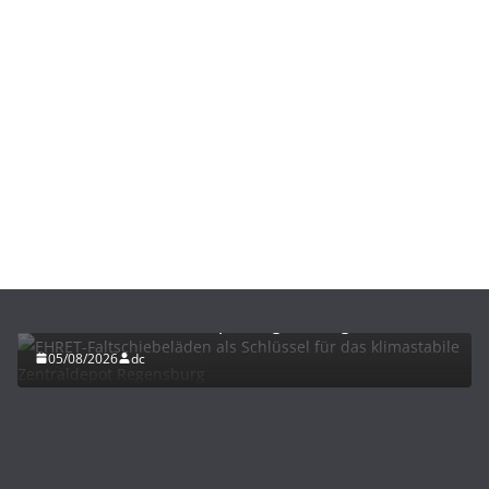
BAU/SANIERUNG
LÜFTUNG/KLIMA
EHRET-Faltschiebeläden als Schlüssel für das
klimastabile Zentraldepot Regensburg
05/08/2026
dc