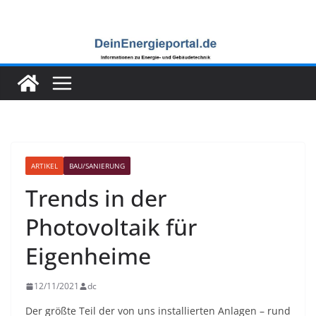
Zum
Inhalt
springen
ARTIKEL
BAU/SANIERUNG
Trends in der
Photovoltaik für
Eigenheime
12/11/2021
dc
Der größte Teil der von uns installierten Anlagen – rund