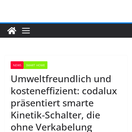
Zum
Inhalt
springen
NEWS
SMART HOME
Umweltfreundlich und
kosteneffizient: codalux
präsentiert smarte
Kinetik-Schalter, die
ohne Verkabelung