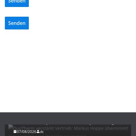
Senden
Senden
BAU/SANIERUNG
NEWS
DuoTherm verstärkt Vertrieb: Markus Hoppe
übernimmt Key Account- und Projektmanagement
07/08/2026
dc