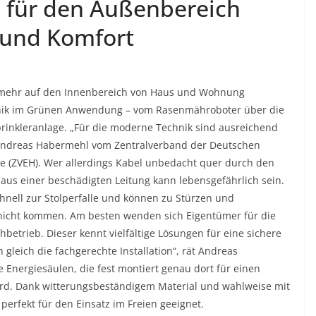
n für den Außenbereich
t und Komfort
ht mehr auf den Innenbereich von Haus und Wohnung
chnik im Grünen Anwendung – vom Rasenmähroboter über die
prinkleranlage. „Für die moderne Technik sind ausreichend
 Andreas Habermehl vom Zentralverband der Deutschen
e (ZVEH). Wer allerdings Kabel unbedacht quer durch den
g aus einer beschädigten Leitung kann lebensgefährlich sein.
nell zur Stolperfalle und können zu Stürzen und
 nicht kommen. Am besten wenden sich Eigentümer für die
betrieb. Dieser kennt vielfältige Lösungen für eine sichere
leich die fachgerechte Installation“, rät Andreas
 Energiesäulen, die fest montiert genau dort für einen
ird. Dank witterungsbeständigem Material und wahlweise mit
perfekt für den Einsatz im Freien geeignet.