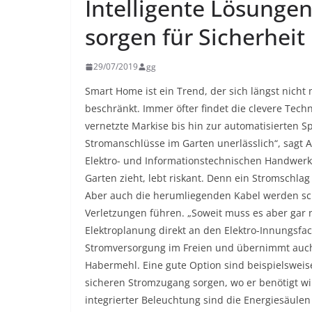
Intelligente Lösunge
sorgen für Sicherhei
29/07/2019
gg
Smart Home ist ein Trend, der sich längst nic
beschränkt. Immer öfter findet die clevere Te
vernetzte Markise bis hin zur automatisierten S
Stromanschlüsse im Garten unerlässlich“, sagt
Elektro- und Informationstechnischen Handwerk
Garten zieht, lebt riskant. Denn ein Stromschla
Aber auch die herumliegenden Kabel werden sch
Verletzungen führen. „Soweit muss es aber gar
Elektroplanung direkt an den Elektro-Innungsfach
Stromversorgung im Freien und übernimmt auch g
Habermehl. Eine gute Option sind beispielsweise
sicheren Stromzugang sorgen, wo er benötigt w
integrierter Beleuchtung sind die Energiesäulen 