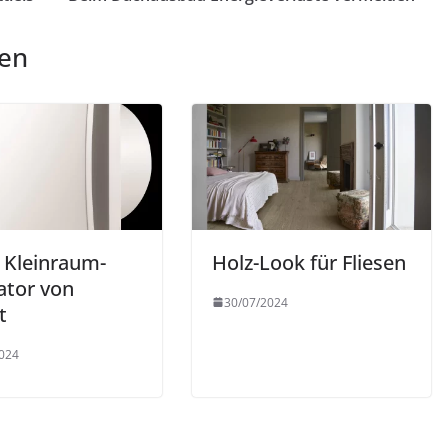
len
r Kleinraum-
Holz-Look für Fliesen
ator von
30/07/2024
t
024