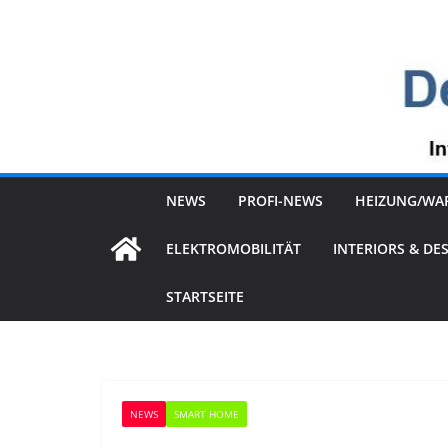
Zum
Inhalt
springen
NEWS
PROFI-NEWS
HEIZUNG/WA
ELEKTROMOBILITÄT
INTERIORS & DE
STARTSEITE
NEWS
SMART HOME