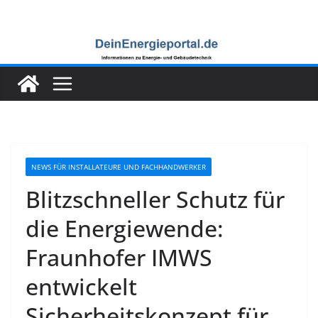
Zum
Inhalt
springen
NEWS FÜR INSTALLATEURE UND FACHHANDWERKER
Blitzschneller Schutz für
die Energiewende:
Fraunhofer IMWS
entwickelt
Sicherheitskonzept für