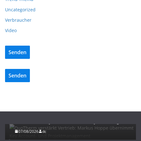
Uncategorized
Verbraucher
Video
Senden
Senden
BAU/SANIERUNG
NEWS
DuoTherm verstärkt Vertrieb: Markus Hoppe
übernimmt Key Account- und Projektmanagement
07/08/2026
dc