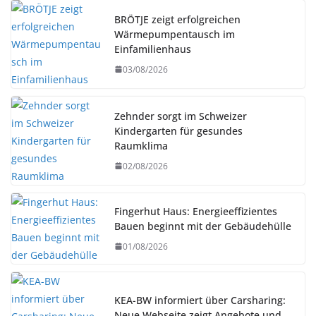
BRÖTJE zeigt erfolgreichen
Wärmepumpentausch im
Einfamilienhaus
03/08/2026
Zehnder sorgt im Schweizer
Kindergarten für gesundes
Raumklima
02/08/2026
Fingerhut Haus: Energieeffizientes
Bauen beginnt mit der Gebäudehülle
01/08/2026
KEA-BW informiert über Carsharing:
Neue Webseite zeigt Angebote und