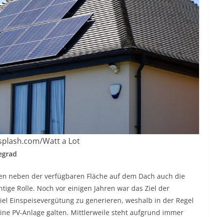
splash.com/Watt a Lot
egrad
len neben der verfügbaren Fläche auf dem Dach auch die
ige Rolle. Noch vor einigen Jahren war das Ziel der
iel Einspeisevergütung zu generieren, weshalb in der Regel
ine PV-Anlage galten. Mittlerweile steht aufgrund immer