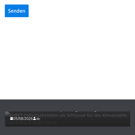
Senden
BAU/SANIERUNG
LÜFTUNG/KLIMA
EHRET-Faltschiebeläden als Schlüssel für das
klimastabile Zentraldepot Regensburg
05/08/2026
dc