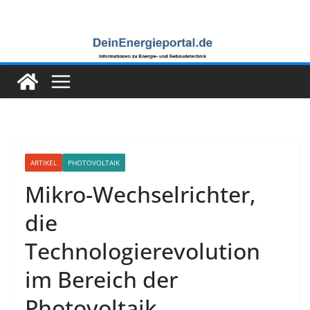
Zum
Inhalt
springen
ARTIKEL
PHOTOVOLTAIK
Mikro-Wechselrichter,
die
Technologierevolution
im Bereich der
Photovoltaik