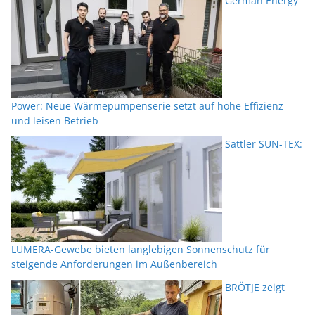
German Energy
Power: Neue Wärmepumpenserie setzt auf hohe Effizienz
und leisen Betrieb
Sattler SUN-TEX:
LUMERA-Gewebe bieten langlebigen Sonnenschutz für
steigende Anforderungen im Außenbereich
BRÖTJE zeigt