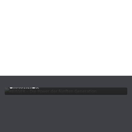
ADVERTORIALS
NEWS
REISSER – Die Power der fünften Generation
06/08/2026
dc