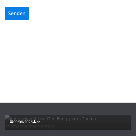
Senden
ENERGIE
INTERVIEWS
NEWS
Interview mit LevelTen Energy zum Thema
Stromabnehmerverträge
09/08/2026
dc