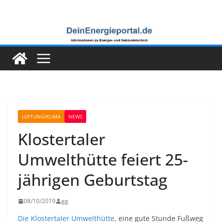
Zum
Inhalt
springen
LÜFTUNG/KLIMA
NEWS
Klostertaler
Umwelthütte feiert 25-
jährigen Geburtstag
08/10/2019
gg
Die Klostertaler Umwelthütte
, eine gute Stunde Fußweg