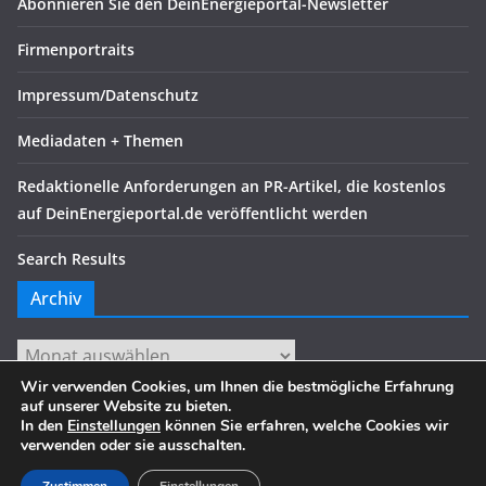
Abonnieren Sie den DeinEnergieportal-Newsletter
Firmenportraits
Impressum/Datenschutz
Mediadaten + Themen
Redaktionelle Anforderungen an PR-Artikel, die kostenlos
auf DeinEnergieportal.de veröffentlicht werden
Search Results
Archiv
Archiv
Wir verwenden Cookies, um Ihnen die bestmögliche Erfahrung
auf unserer Website zu bieten.
In den
Einstellungen
können Sie erfahren, welche Cookies wir
verwenden oder sie ausschalten.
Copyright © 2026
. Alle Rechte vorbehalten.
Theme:
ColorMag
von ThemeGrill. Präsentiert von
WordPress
.