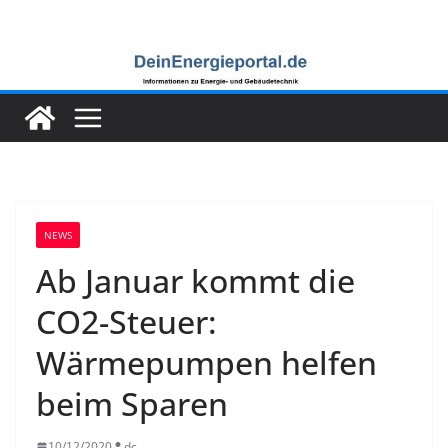
Zum
Inhalt
springen
NEWS
Ab Januar kommt die
CO2-Steuer:
Wärmepumpen helfen
beim Sparen
10/12/2020
dc