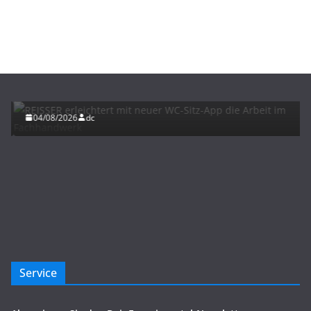
BAU/SANIERUNG
INTERIORS & DESIGN
NEWS FÜR INSTALLATEURE UND FACHHANDWERKER
REISSER erleichtert mit neuer WC-Sitz-App die
Arbeit im Fachhandwerk
04/08/2026
dc
Service