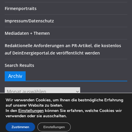
Firmenportraits
Impressum/Datenschutz
Mediadaten + Themen
Redaktionelle Anforderungen an PR-Artikel, die kostenlos
auf DeinEnergieportal.de veröffentlicht werden
Search Results
Archiv
Archiv
Wir verwenden Cookies, um Ihnen die bestmögliche Erfahrung
auf unserer Website zu bieten.
In den
Einstellungen
können Sie erfahren, welche Cookies wir
verwenden oder sie ausschalten.
Copyright © 2026
. Alle Rechte vorbehalten.
Theme:
ColorMag
von ThemeGrill. Präsentiert von
WordPress
.
Zustimmen
Einstellungen