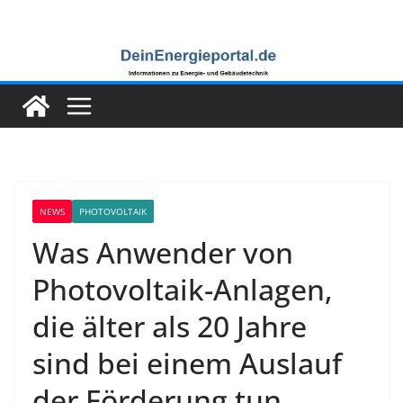
Zum
Inhalt
springen
NEWS
PHOTOVOLTAIK
Was Anwender von
Photovoltaik-Anlagen,
die älter als 20 Jahre
sind bei einem Auslauf
der Förderung tun