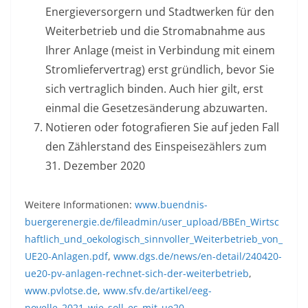
Energieversorgern und Stadtwerken für den
Weiterbetrieb und die Stromabnahme aus
Ihrer Anlage (meist in Verbindung mit einem
Stromliefervertrag) erst gründlich, bevor Sie
sich vertraglich binden. Auch hier gilt, erst
einmal die Gesetzesänderung abzuwarten.
Notieren oder fotografieren Sie auf jeden Fall
den Zählerstand des Einspeisezählers zum
31. Dezember 2020
Weitere Informationen:
www.buendnis-
buergerenergie.de/fileadmin/user_upload/BBEn_Wirtsc
haftlich_und_oekologisch_sinnvoller_Weiterbetrieb_von_
UE20-Anlagen.pdf
,
www.dgs.de/news/en-detail/240420-
ue20-pv-anlagen-rechnet-sich-der-weiterbetrieb
,
www.pvlotse.de
,
www.sfv.de/artikel/eeg-
novelle_2021_wie_soll_es_mit_ue20-