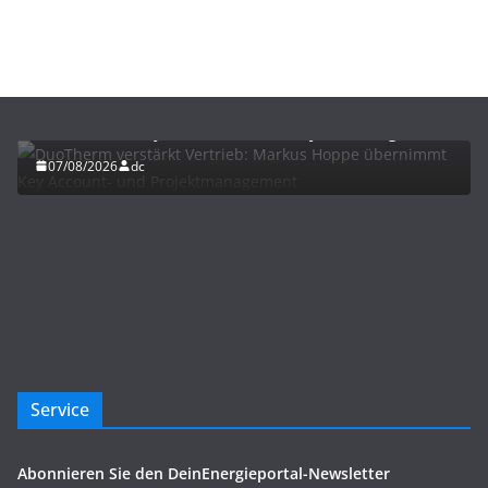
BAU/SANIERUNG
NEWS
DuoTherm verstärkt Vertrieb: Markus Hoppe
übernimmt Key Account- und Projektmanagement
07/08/2026
dc
Service
Abonnieren Sie den DeinEnergieportal-Newsletter