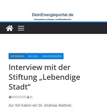
Zum
Inhalt
springen
INTERVIEWS
ISH 2025
UNCATEGORIZED
Interview mit der
Stiftung „Lebendige
Stadt“
04/03/2025
dc
Zur ISH haben wir Dr. Andreas Mattner,