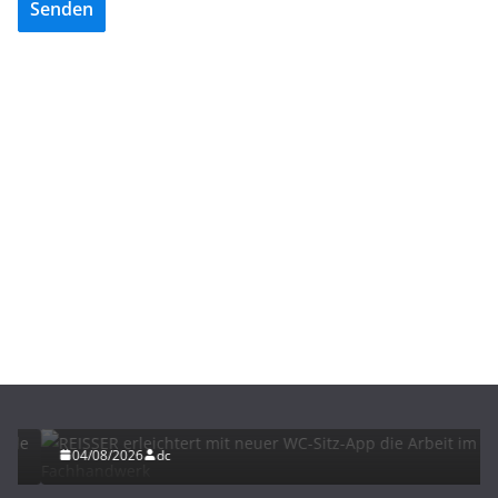
Senden
BAU/SANIERUNG
INTERIORS & DESIGN
NEWS FÜR INSTALLATEURE UND FACHHANDWERKER
REISSER erleichtert mit neuer WC-Sitz-App die
Arbeit im Fachhandwerk
04/08/2026
dc