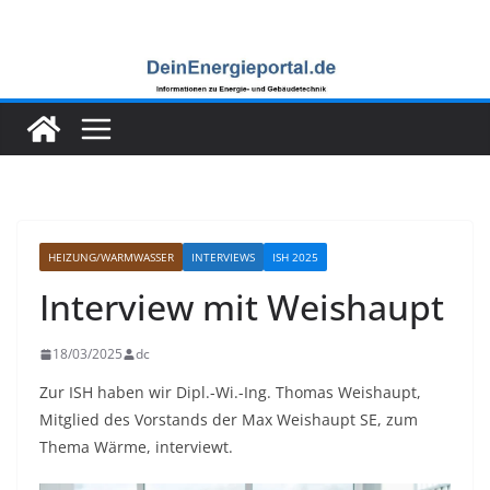
Zum
Inhalt
springen
HEIZUNG/WARMWASSER
INTERVIEWS
ISH 2025
Interview mit Weishaupt
18/03/2025
dc
Zur ISH haben wir Dipl.-Wi.-Ing. Thomas Weishaupt,
Mitglied des Vorstands der Max Weishaupt SE, zum
Thema Wärme, interviewt.