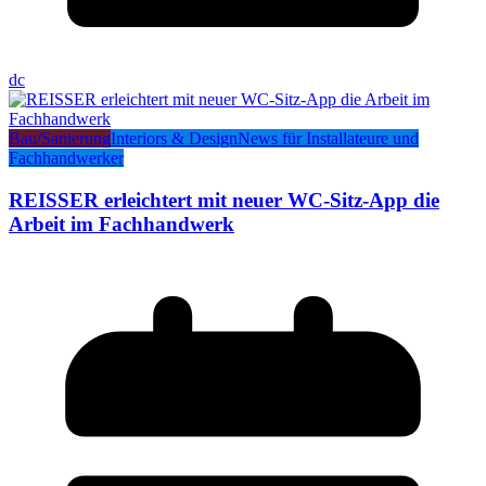
dc
Bau/Sanierung
Interiors & Design
News für Installateure und
Fachhandwerker
REISSER erleichtert mit neuer WC-Sitz-App die
Arbeit im Fachhandwerk