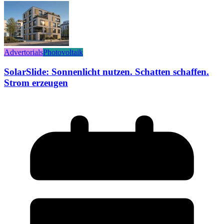
Advertorials
Photovoltaik
SolarSlide: Sonnenlicht nutzen. Schatten schaffen.
Strom erzeugen