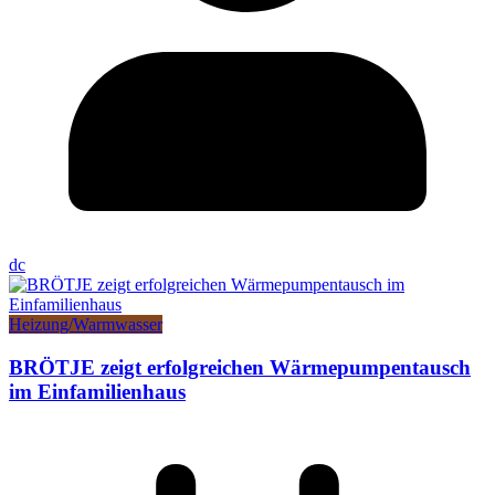
dc
Heizung/Warmwasser
BRÖTJE zeigt erfolgreichen Wärmepumpentausch
im Einfamilienhaus