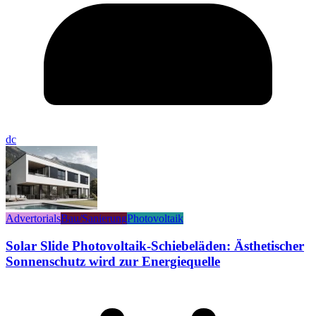
dc
Advertorials
Bau/Sanierung
Photovoltaik
Solar Slide Photovoltaik-Schiebeläden: Ästhetischer
Sonnenschutz wird zur Energiequelle