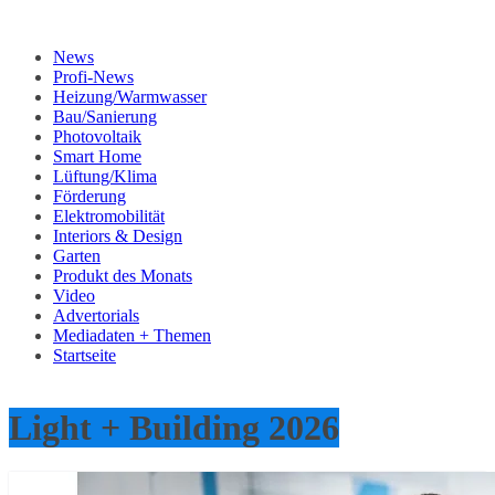
News
Profi-News
Heizung/Warmwasser
Bau/Sanierung
Photovoltaik
Smart Home
Lüftung/Klima
Förderung
Elektromobilität
Interiors & Design
Garten
Produkt des Monats
Video
Advertorials
Mediadaten + Themen
Startseite
Light + Building 2026