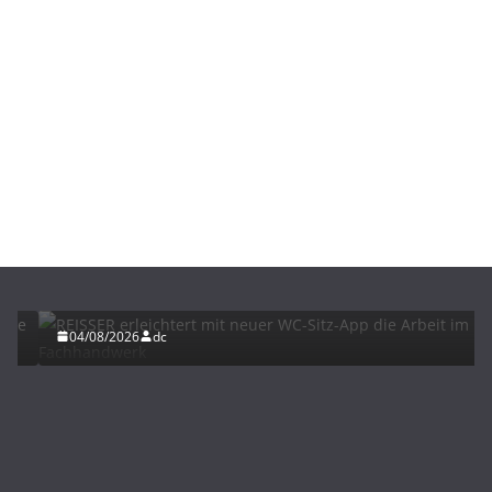
BAU/SANIERUNG
INTERIORS & DESIGN
NEWS FÜR INSTALLATEURE UND FACHHANDWERKER
REISSER erleichtert mit neuer WC-Sitz-App die
Arbeit im Fachhandwerk
04/08/2026
dc