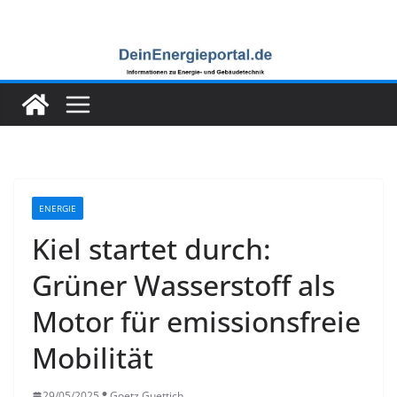
Zum
Inhalt
springen
ENERGIE
Kiel startet durch:
Grüner Wasserstoff als
Motor für emissionsfreie
Mobilität
29/05/2025
Goetz Guettich