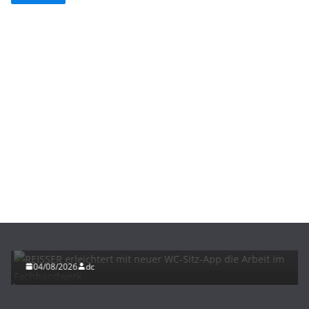
BAU/SANIERUNG
INTERIORS & DESIGN
NEWS FÜR INSTALLATEURE UND FACHHANDWERKER
REISSER erleichtert mit neuer WC-Sitz-App die
Arbeit im Fachhandwerk
04/08/2026
dc